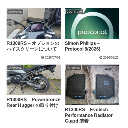
Motorcycle
CDレビュー
R1300RS – オプションの
Simon Phillips –
ハイスクリーンについて
Protocol 6(2026)
2026/07/01
2026/06/22
Motorcycle
Motorcycle
R1300RS – Powerbronze
Rear Hugger の取り付け
R1300RS – Evotech
Performance Radiator
Guard 装着