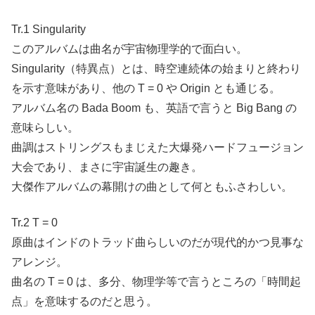
Tr.1 Singularity
このアルバムは曲名が宇宙物理学的で面白い。
Singularity（特異点）とは、時空連続体の始まりと終わり
を示す意味があり、他の T = 0 や Origin とも通じる。
アルバム名の Bada Boom も、英語で言うと Big Bang の
意味らしい。
曲調はストリングスもまじえた大爆発ハードフュージョン
大会であり、まさに宇宙誕生の趣き。
大傑作アルバムの幕開けの曲として何ともふさわしい。
Tr.2 T = 0
原曲はインドのトラッド曲らしいのだが現代的かつ見事な
アレンジ。
曲名の T = 0 は、多分、物理学等で言うところの「時間起
点」を意味するのだと思う。