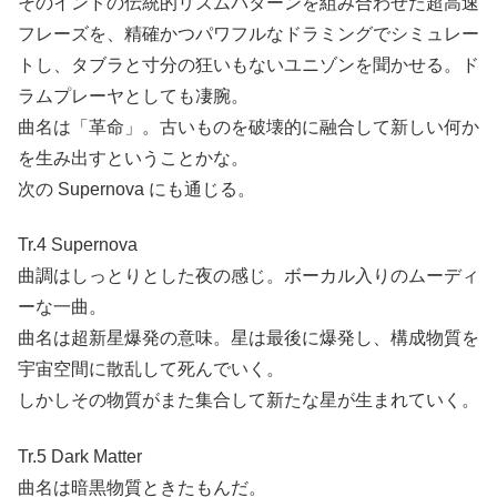
そのインドの伝統的リズムパターンを組み合わせた超高速
フレーズを、精確かつパワフルなドラミングでシミュレー
トし、タブラと寸分の狂いもないユニゾンを聞かせる。ド
ラムプレーヤとしても凄腕。
曲名は「革命」。古いものを破壊的に融合して新しい何か
を生み出すということかな。
次の Supernova にも通じる。
Tr.4 Supernova
曲調はしっとりとした夜の感じ。ボーカル入りのムーディ
ーな一曲。
曲名は超新星爆発の意味。星は最後に爆発し、構成物質を
宇宙空間に散乱して死んでいく。
しかしその物質がまた集合して新たな星が生まれていく。
Tr.5 Dark Matter
曲名は暗黒物質ときたもんだ。