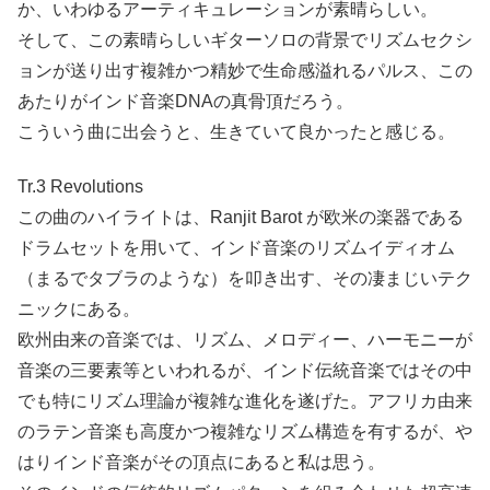
か、いわゆるアーティキュレーションが素晴らしい。
そして、この素晴らしいギターソロの背景でリズムセクシ
ョンが送り出す複雑かつ精妙で生命感溢れるパルス、この
あたりがインド音楽DNAの真骨頂だろう。
こういう曲に出会うと、生きていて良かったと感じる。
Tr.3 Revolutions
この曲のハイライトは、Ranjit Barot が欧米の楽器である
ドラムセットを用いて、インド音楽のリズムイディオム
（まるでタブラのような）を叩き出す、その凄まじいテク
ニックにある。
欧州由来の音楽では、リズム、メロディー、ハーモニーが
音楽の三要素等といわれるが、インド伝統音楽ではその中
でも特にリズム理論が複雑な進化を遂げた。アフリカ由来
のラテン音楽も高度かつ複雑なリズム構造を有するが、や
はりインド音楽がその頂点にあると私は思う。