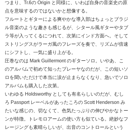
つまり、Tr.6の Origin と同様に、いわば自身の音楽史の原
点を意味するのではないかと想像する。
フルートとギターによる爽やかな導入部はちょっとブラジ
ル音楽のような趣きも感じるが、シタール風ギターやタブ
ラ等が入ってくるにつれて、次第にインド方面へ。そして
ストリングスがラーガ風のフレーズを奏で、リズムが倍速
にシフトし、一気に盛り上がる。
圧巻なのは Mark Guillermont のギターソロ。いやあ、こ
のアルバムで初めて知ったプレーヤなのだが、この短いソ
ロを聞いただけで本当に涙が止まらなくなり、急いでソロ
アルバムも購入した次第。
いわゆる Holdsworthy としても有名らしいのだが、むし
ろ Passport レーベルがあったころの Scott Henderson み
たいな感じの、切なくて、色気たっぷりの伸びやかなトー
ンが特徴。トレモロアームの使い方も似ている。絶妙なフ
レージングも素晴らしいが、出音のコントロールという