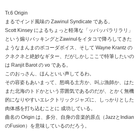
Tr.6 Origin
まるでインド風味の Zawinul Syndicate である。
Scott Kinsey によるちょっと軽薄な「ッパッパラリラリ」
という煽りバッキングとZawinulをイタコで降ろしてきた
ようなまんまのボコーダボイス、そして Wayne Krantz の
クネクネと絶妙なギター、だがしかしここで特筆したいの
は Ranjit Barot の vo である。
このおっさん、ほんといい声してるわ。
その容姿もあいまって、怒鳴る土方か、叫ぶ漁師か、はた
また北海のトドかという雰囲気であるのだが、とかく無機
的になりやすいエレクトリックジャズに、しっかりとした
肉体感を打ち込むことに 成功している。
曲名の Origin は、多分、自身の音楽的原点（JazzとIndian
のFusion）を意味しているのだろう。