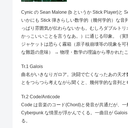
Cynic の Sean Malone (b というか Stick Playe
いかにも Stick 弾きらしい数学的（幾何学的
っぱり雰囲気が伝わらないかも。むしろダブルトリオ King Cri
かっこいいことを言うなあ。）に通じる印象。（実際、T
ジャケットは恐らく霧箱（原子核崩壊等の現象を可視化
な難題の意味） → 物理・数学の理論から導かれたこの世界
Tr.1 Galois
曲名がいきなりガロア。決闘で亡くなったあの天才
とをつらつら考えながら聞くと、幾何学的な音列と
Tr.2 Code/Anticode
Code は音楽のコード(Chord)と発音が共通だが
Cyberpunk な情景が浮かんでくる。一曲目が Galoi
る。