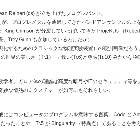
r)と Sean Reinert (ds) が立ち上げたプログレバンド。
）な音列が、プログレメタルを通過してきたバンドアンサンブルの
mson が分裂していっぱいできた ProjeKcts （Robert Frip
rey Gunn も参加しているわけだが）
するためのクラシックな物理実験装置）の観測画像だろう。Gordi
の美しさ（Tr.1） → 救い(Tr.6)と尊厳(Tr.10) みた
数学者。ガロア体の理論は高度な暗号やITのセキュリティ等を
奇妙な情熱のミクスチャーが如何にもそれらしい。
、一般にはコンピュータのプログラムを意味する言葉。Code と An
s だったことや、Tr.5 が Singularity （特異点）であること