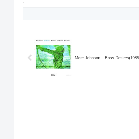
Marc Johnson – Bass Desires(1985