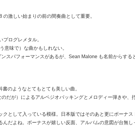
が Tr.8 の激しい始まりの前の間奏曲として重要。
しいプログレメタル。
いう意味で）な曲かもしれない。
スパフォーマンスがあるが、Sean Malone も名前からすると Iri
のための教科書のようなとてもとても美しい曲。
う楽器なのだが）によるアルペジオバッキングとメロディー弾きや
ックとして入っている模様。日本版ではそのあと更にボーナス
るんだよね。ボーナスが嬉しい反面、アルバムの意図が台無し