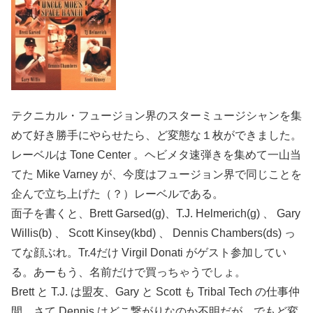
テクニカル・フュージョン界のスターミュージシャンを集
めて好き勝手にやらせたら、ど変態な１枚ができました。
レーベルは Tone Center 。ヘビメタ速弾きを集めて一山当
てた Mike Varney が、今度はフュージョン界で同じことを
企んで立ち上げた（？）レーベルである。
面子を書くと、Brett Garsed(g)、T.J. Helmerich(g) 、 Gary
Willis(b) 、 Scott Kinsey(kbd) 、 Dennis Chambers(ds) っ
てな顔ぶれ。Tr.4だけ Virgil Donati がゲスト参加してい
る。あーもう、名前だけで買っちゃうでしょ。
Brett と T.J. は盟友、Gary と Scott も Tribal Tech の仕事仲
間、さて Dennis はどこ繋がりなのか不明だが、でもど変