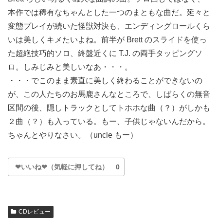
本作では稀有なちゃんとした一つのまともな曲だ。延々と
変態プレイが続いた怪獣対決も、エンディングロールくら
いは美しくキメたいよね。前半が Brett のスライドを使っ
た超絶技巧的ソロ、終盤近くに T.J. の両手タッピングソ
ロ。しみじみと美しいなあ・・・。
・・・でこのまま素直に美しく終わることができないの
が、この人たちのお馬鹿さんなところで、しばらくの無音
区間の後、隠しトラックとしてトホホな曲（？）がしかも
２曲（？）も入っている。もー、子供じゃないんだから。
ちゃんとやりなさい。（uncle もー）
❤いいね❤（気軽に押してね）
0
CDレビュー