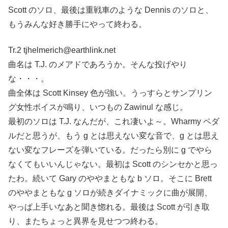
Scott のソロ、最後は重戦車のような Dennis のソロと、
もうみんな好き勝手にやって終わる。
Tr.2 tjhelmerich@earthlink.net
曲名は T.J. のメアドであろうか。そんな投げやり
な・・・。
曲全体は Scott Kinsey 色が強い。うっすらとサンプリン
グ女性ボイスが鳴り、いつもの Zawinul な感じ。
最初のソロは T.J. なんだが、これ凄いよ～。Wharmy ペダ
ルだと思うが、もう g とは思えない変な音で、g とは思え
ない変なフレーズを弾いている。だったら別に g でやら
なくてもいいんじゃない。最初は Scott のシンセかと思っ
たわ。続いて Gary のややまともな b ソロ。そこに Brett
のややまともな g ソロが続きダイナミックに曲が展開、
やっぱ上手いなあと聞き惚れる。最後は Scott が引き取
り、またちょっと異界を見せつつ終わる。