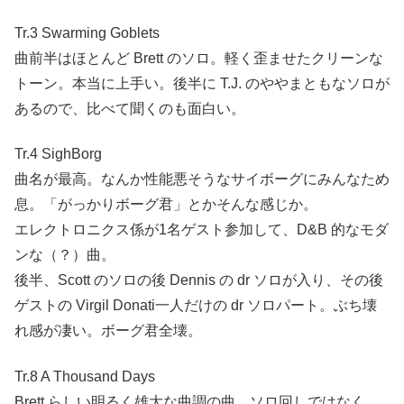
Tr.3 Swarming Goblets
曲前半はほとんど Brett のソロ。軽く歪ませたクリーンな
トーン。本当に上手い。後半に T.J. のややまともなソロが
あるので、比べて聞くのも面白い。
Tr.4 SighBorg
曲名が最高。なんか性能悪そうなサイボーグにみんなため
息。「がっかりボーグ君」とかそんな感じか。
エレクトロニクス係が1名ゲスト参加して、D&B 的なモダ
ンな（？）曲。
後半、Scott のソロの後 Dennis の dr ソロが入り、その後
ゲストの Virgil Donati一人だけの dr ソロパート。ぶち壊
れ感が凄い。ボーグ君全壊。
Tr.8 A Thousand Days
Brett らしい明るく雄大な曲調の曲。ソロ回しではなく、