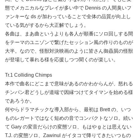
態でメカニカルなプレイが多い中で Dennis の人間臭いフ
ァンキーな ds が加わっていることで全体の品質が向上し
ている気がするから大正解でしょう。
各曲は、まあ曲というよりも各人が順番にソロ回しする間
をテーマのユニゾンで繋げたセッション風の作りのものが
大半。なので、怪獣対決映画のように皆さん御贔屓の怪獣
が登場して暴れる様を応援しつつ聞くのが楽しい。
Tr.1 Colliding Chimps
本作で曲名にどこまで意味があるのかわからんが、怒れる
チンパン君どうしが道端で因縁つけてタイマンを始める様
であろうか。
何やらドラマチックな導入部から、最初は Brett の、いつ
ものレガートではなく短めの音でコンパクトなソロ。続い
て Gary の変音だらけの変態ソロ、もはや g とは思えない
T.J. の変態ソロ、Zawinul がイタコで降りてきたいつもの