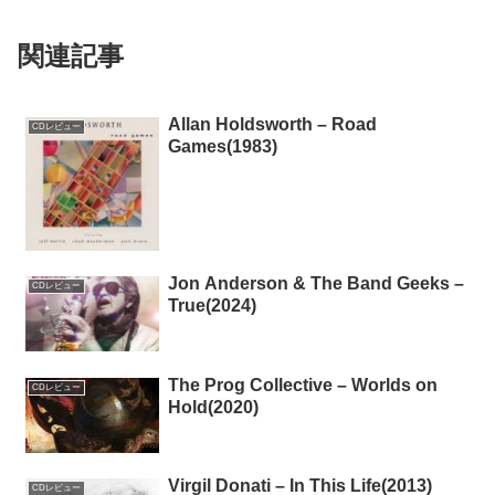
関連記事
Allan Holdsworth – Road
CDレビュー
Games(1983)
Jon Anderson & The Band Geeks –
CDレビュー
True(2024)
The Prog Collective – Worlds on
CDレビュー
Hold(2020)
Virgil Donati – In This Life(2013)
CDレビュー