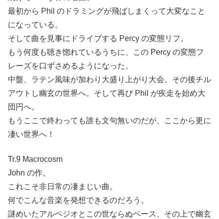
最初から Phil のドラミングが飛ばしまくって大変なこと
になっている。
そして曲を見事にドライブする Percy の変態リフ。
もう何度も聴き惚れているうちに、この Percy の変態フ
レーズを口ずさめるようになった。
中盤、ラテン風味が加わり大盛り上がり大会。その後チル
アウトし幽玄の世界へ。そして再び Phil が疾走を始め大
団円へ。
もうここで終わっても誰も文句無いのだが、ここから更に
凄い世界へ！
Tr.9 Macrocosm
John の作。
これこそ非日常の凄まじい曲。
何でこんな音楽を発想できるのだろう。
謎めいたアルペジオとこの世ならぬベース、その上で幽玄