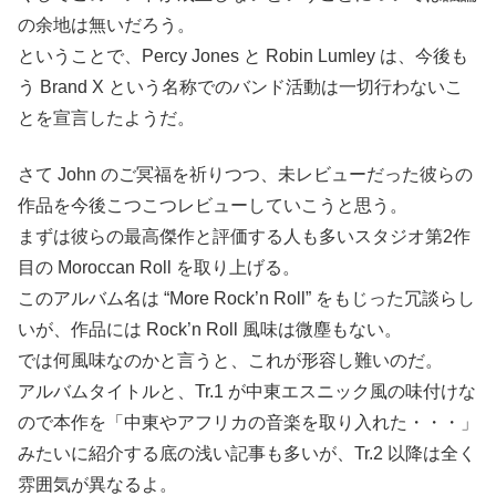
の余地は無いだろう。
ということで、Percy Jones と Robin Lumley は、今後も
う Brand X という名称でのバンド活動は一切行わないこ
とを宣言したようだ。
さて John のご冥福を祈りつつ、未レビューだった彼らの
作品を今後こつこつレビューしていこうと思う。
まずは彼らの最高傑作と評価する人も多いスタジオ第2作
目の Moroccan Roll を取り上げる。
このアルバム名は “More Rock’n Roll” をもじった冗談らし
いが、作品には Rock’n Roll 風味は微塵もない。
では何風味なのかと言うと、これが形容し難いのだ。
アルバムタイトルと、Tr.1 が中東エスニック風の味付けな
ので本作を「中東やアフリカの音楽を取り入れた・・・」
みたいに紹介する底の浅い記事も多いが、Tr.2 以降は全く
雰囲気が異なるよ。