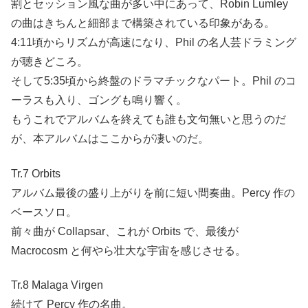
割とセッション風な曲が多い中にあって、Robin Lumley
の曲はきちんと細部まで構築されている印象がある。
4:11頃からリズムが高速になり、Phil の名人芸ドラミング
が聴きどころ。
そして5:35頃から終盤のドラマチックなパート。Phil のコ
ーラスも入り、ゴングも鳴り響く。
もうこれでアルバムを終えても誰も文句無いと思うのだ
が、本アルバムはここからが凄いのだ。
Tr.7 Orbits
アルバム最後の盛り上がりを前に短い間奏曲。Percy 作の
ベースソロ。
前々曲が Collapsar、これが Orbits で、最後が
Macrocosm と何やら壮大な宇宙を感じさせる。
Tr.8 Malaga Virgen
続けて Percy 作の名曲。