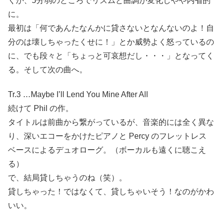
くが、5分弱のところでリズムと曲調が変化しやや内省的
に。
最初は「何であんたなんかに貸さないとなんないのよ！自
分のは壊しちゃったくせに！」とか威勢よく怒っているの
に、でも段々と「ちょっと可哀想だし・・・」となってく
る。そして次の曲へ。
Tr.3 …Maybe I’ll Lend You Mine After All
続けて Phil の作。
タイトルは前曲から繋がっているが、音楽的には全く異な
り、深いエコーをかけたピアノと Percy のフレットレス
ベースによるデュオローグ。（ボーカルも遠くに聴こえ
る）
で、結局貸しちゃうのね（笑）。
貸しちゃった！ではなくて、貸しちゃいそう！なのがかわ
いい。