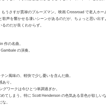
もうさすが貫禄のブルーズマン。映画 Crossroad で老人ホームに
と歌声を響かせる凄いシーンがあるのだが、ちょっと思い出す
加しているのだが良くわからず。
rlin 作の名曲。
 Gambale の演奏。
っとラテン風味の、軽快で少し憂いを含んだ曲。
る感あり。
e のバッキングワークは今ひとつ単調過ぎか。
求めてしまう。特に Scott Henderson の色気ある音色
だな。