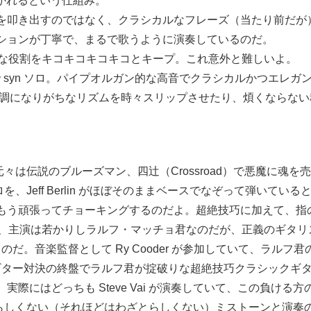
かれるという仕組み。
らと音符を叩き出すのではなく、クラシカルなフレーズ（当たり前
ションが丁寧で、まるで歌うように演奏しているのだ。
オリン的な役割をキコキコキコキコとキープ。これ意外と難しいよ。
 がゲストで syn ソロ。パイプオルガン的な高音でクラシカルかつエレ
っていて、単調になりがちなリズムを時々スリップさせたり、煩くな
、元々は伝説のブルーズマン、四辻（Crossroad）で悪魔に魂を売った
ターソロを、Jeff Berlin がほぼそのままベースでなぞって弾
もう頑張ってチョーキングするのだよ。超絶技巧に加えて、指
があって、主演は若かりしラルフ・マッチョ君なのだが、正義のギ
いるのだ。音楽監督として Ry Cooder が参加していて、ラル
ろが、ギター対決の終盤でラルフ君が掟破りな超絶技巧クラシック
際にはどっちも Steve Vai が演奏していて、この負け
Vai らしくない（それほどはわざとらしくない）ミストーンと