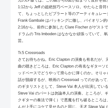
元のLP版では、この曲からB面が始まって度肝を抜
1:12から Jeff の超絶技巧ベースソロ。やた
て、ちょっとしたビブラート等のアーティキュレー
Frank Gambale はバッキングに徹し、バイ
2:16から、前作に参加した Clare Fischer
ドラムの Tris Imboden はなかなか頑張
芸。
Tr.5 Crossroads
さてお待ちかね。Eric Clapton の演奏も有名だが
曲の聴きどころは、Eric Clapton の有名なギ
ッドベースでどうやって滑らかに弾くのか。そりゃ
話が脱線するが、映画の Crossroad っての
のギタリストとして、Steve Vai 本人が出演して
Steve Vai のパートは勿論本人の演奏。とこ
クギターの奏法で弾く）で悪魔を打ち破るところは、実
んが上手にコケて見せるのと同じ、天才 Steve 