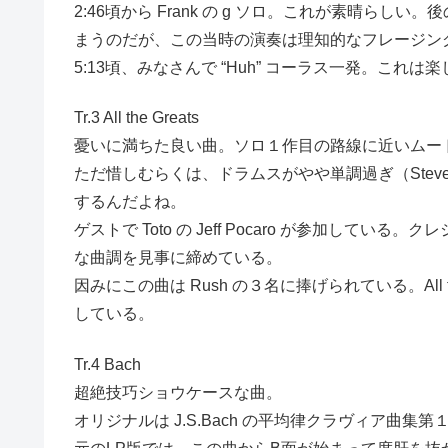
2:46頃から Frank の g ソロ。これが素晴らし
まうのだが、この当時の演奏は理知的なフレージン
5:13頃、みなさんで “Huh” コーラス一発。これは
Tr.3 All the Greats
憂いに満ちた良い曲。ソロ１作目の路線に近いムー
ただ惜しむらくは、ドラムスがやや単調過ぎ（Steve 
するんだよね。
ゲストで Toto の Jeff Pocaro が参加してい
な曲調を見事に締めている。
因みにこの曲は Rush の３名に捧げられている。All the G
している。
Tr.4 Bach
超絶技巧ショウケースな曲。
オリジナルは J.S.Bach の平均律クラヴィア曲集