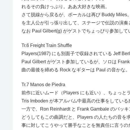
れるその負けっぷり。ああ大好きな映画。
さて脱線から戻るが、ボーカルは再び Buddy Miles。
を主人公が引っ張り出して、ステージで伝説の演奏
なお Paul Gilbert(g) がゲストでちょっぴり参
Tr.6 Freight Train Shuffle
Players(1987) にも別面子で収録されている Jeff Be
Paul Gilbert がゲスト参加しているが、ソロは Frank
曲の最後を締める Rock なギターは Paul の音かな。
Tr.7 Manos de Piedra
前作に近いムード（Players にも近い）、ちょ
Tris Imboden が本アルバム中最高の仕事をしてい
一方で、Ron Reinhardt と Frank Gambal
どうしてもこの曲調だと、Players の人たちの音を
事に対してこうやって勝手なことを無責任に言うの