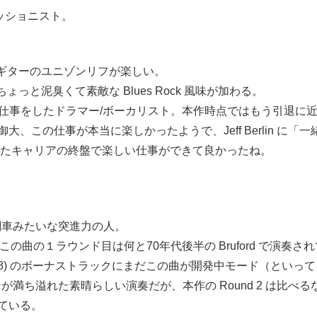
パーカッショニスト。
ギターのユニゾンリフが楽しい。
ちょっと泥臭くて素敵な Blues Rock 風味が加わる。
 Hendrix と仕事をしたドラマー/ボーカリスト。本作時点ではもう引
御大、この仕事が本当に楽しかったようで、Jeff Berlin 
に満ちたキャリアの終盤で楽しい仕事ができて良かったね。
。機関車みたいな突進力の人。
の１ラウンド目は何と70年代後半の Bruford で演奏されているから。G
Me(1978) のボーナストラックにまだこの曲が開発中モード（
ョンが満ち溢れた素晴らしい演奏だが、本作の Round 2 は
している。