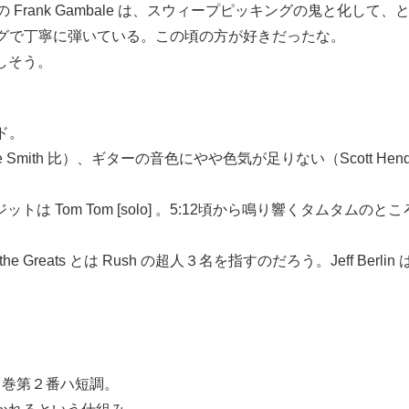
い。後の Frank Gambale は、スウィープピッキングの鬼と
グで丁寧に弾いている。この頃の方が好きだったな。
楽しそう。
ド。
Smith 比）、ギターの音色にやや色気が足りない（Scott He
る。クレジットは Tom Tom [solo] 。5:12頃から鳴り響く
reats とは Rush の超人３名を指すのだろう。Jeff Berlin は
第１巻第２番ハ短調。