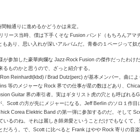
ースの時間軸通りに進めるかどうかは未定。
だが、リリース当時、僕は下手くそな Fusion バンド（もちろ
いたこともあり、思い入れが深いアルバムだ。青春の１ページって
 の皆様が参加した豪華絢爛な Jazz-Rock Fusion の傑作だっ
来るものかと思うので、ざっと紹介する。
ambale(g) / Ron Reinhardt(kbd) / Brad Dutz(perc) が基本
Loggins 等のメジャーな Rock 界での仕事が星の数ほどあり、Ch
ぶ当時の Fusion Guitar 界の牽引者。実はギタリスト虎の穴とも呼ばれる
cott の方が先にメジャーになる。Jeff Berlin のソロ１作目に
Corea Elektric Band の第一弾に参加するのだ。そして Sco
を回しているのね。それは麗しき師弟愛ということだけでもなくて
。で、Scott に比べると Frank はやや Rock 寄りの