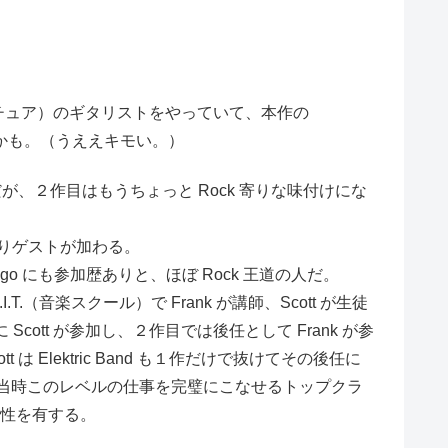
んアマチュア）のギタリストをやっていて、本作の
奴かも。（うええキモい。）
たわけだが、２作目はもうちょっと Rock 寄りな味付けにな
メンバー。曲によりゲストが加わる。
icago にも参加歴ありと、ほぼ Rock 王道の人だ。
G.I.T.（音楽スクール）で Frank が講師、Scott が生徒
 Scott が参加し、２作目では後任として Frank が参
tt は Elektric Band も１作だけで抜けてその後任に
、当時このレベルの仕事を完璧にこなせるトップクラ
音楽性を有する。