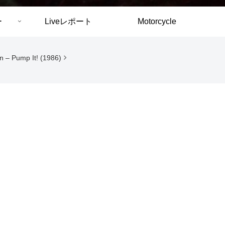
ー
Liveレポート
Motorcycle
in – Pump It! (1986)