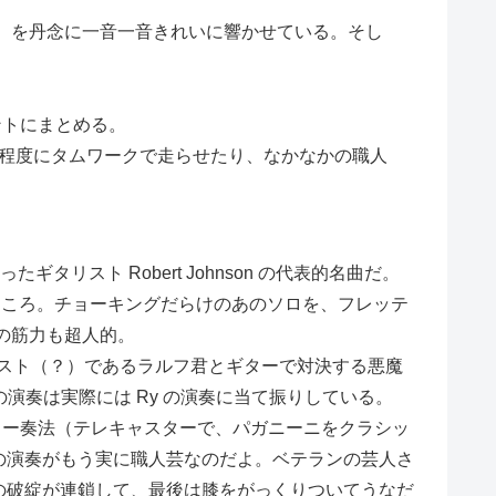
だが）を丹念に一音一音きれいに響かせている。そし
ガントにまとめる。
らない程度にタムワークで走らせたり、なかなかの職人
ギタリスト Robert Johnson の代表的名曲だ。
いているところ。チョーキングだらけのあのソロを、フレッテ
の筋力も超人的。
タリスト（？）であるラルフ君とギターで対決する悪魔
フ君の演奏は実際には Ry の演奏に当て振りしている。
ギター奏法（テレキャスターで、パガニーニをクラシッ
る方の演奏がもう実に職人芸なのだよ。ベテランの芸人さ
演奏の破綻が連鎖して、最後は膝をがっくりついてうなだ