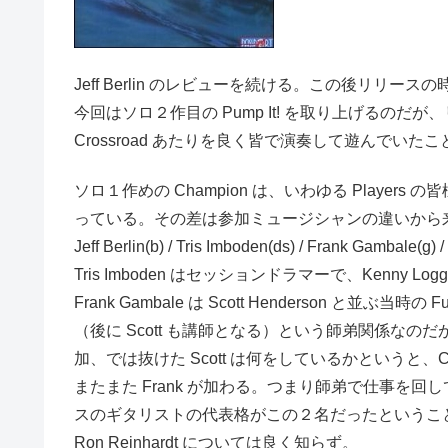
Jeff Berlin のレビューを続ける。この後リリ
今回はソロ２作目の Pump It! を取り上げるの
Crossroad あたりを良く皆で演奏して遊んで
ソロ１作めの Champion は、いわゆる Players
っている。その差は参加ミュージシャンの違いから
Jeff Berlin(b) / Tris Imboden(ds) / Frank G
Tris Imboden はセッションドラマーで、Kenny 
Frank Gambale は Scott Henderson と並
（後に Scott も講師となる）という師弟関係なのだが、S
加、では抜けた Scott は何をしているかというと、Chick 
またまた Frank が加わる。つまり師弟で仕事
スのギタリストの代表格がこの２名だったということだろう
Ron Reinhardt については良く知らず。