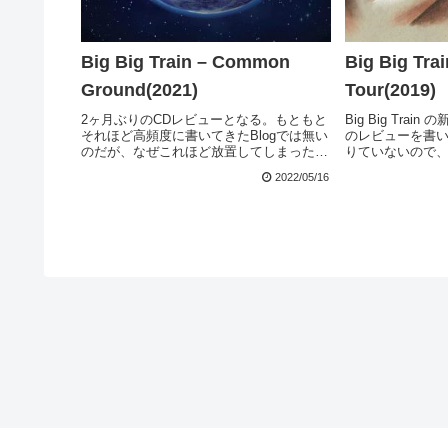
Big Big Train – Common
Big Big Tra
Ground(2021)
Tour(2019)
2ヶ月ぶりのCDレビューとなる。もともと
Big Big Tra
それほど高頻度に書いてきたBlogでは無い
のレビューを書
のだが、なぜこれほど放置してしまったの
りていないので
かというと、遅まきながら David Longdon
しれず。あちら
2022/05/16
の訃報を知って、その衝撃がある程度収ま
書かれているが、Gr
るまで何も書けなくなってしま...
ら欧州各地へ見聞を