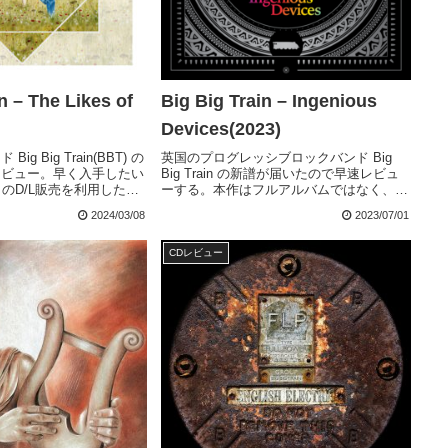
n – The Likes of
Big Big Train – Ingenious
Devices(2023)
g Big Train(BBT) の
英国のプログレッシブロックバンド Big
レビュー。早く入手したい
Big Train の新譜が届いたので早速レビュ
p のD/L販売を利用した。
ーする。本作はフルアルバムではなく、あ
io版（48kHz）、PDFのブロ
る種のミニアルバムみたいなものだ。収め
2024/03/08
2023/07/01
皆さんが最も気になる...
られている楽曲は５曲。そのうち３曲は、
過去のアルバムに収録された楽曲を再演...
CDレビュー