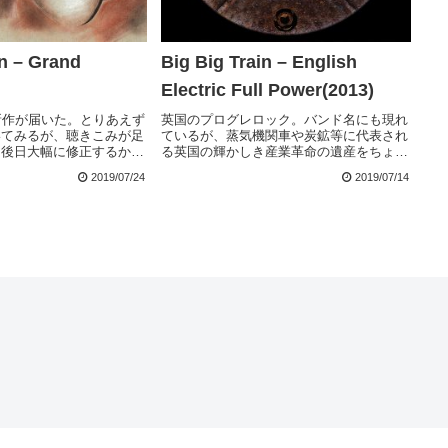
in – Grand
Big Big Train – English
Electric Full Power(2013)
in の新作が届いた。とりあえず
英国のプログレロック。バンド名にも現れ
いてみるが、聴きこみが足
ているが、蒸気機関車や炭鉱等に代表され
、後日大幅に修正するかも
る英国の輝かしき産業革命の遺産をちょっ
こちらにタイトルの意味が
と懐古趣味的に歌い上げたり、その中に英
2019/07/24
2019/07/14
and Tour とは、英国か
国の美しい自然を織り込んだり、いかにも
深め...
英国らしい端正で美しい音楽を作る集団で
ある。本アル...