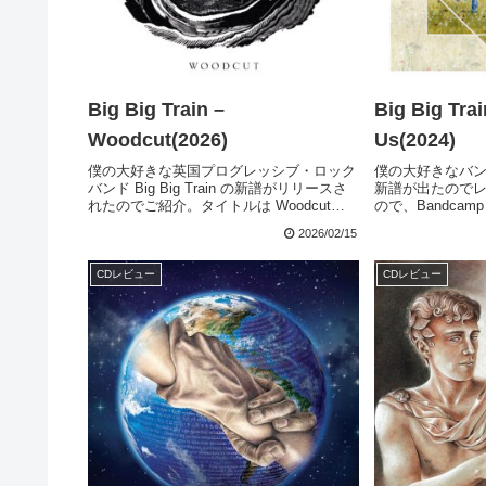
Big Big Train –
Big Big Trai
Woodcut(2026)
Us(2024)
僕の大好きな英国プログレッシブ・ロック
僕の大好きなバンド Bi
バンド Big Big Train の新譜がリリースさ
新譜が出たので
れたのでご紹介。タイトルは Woodcut
ので、Bandcam
だ。多分、「木版画」の意味だと思うのだ
24bit HD-Aud
2026/02/15
が、まだ歌詞を読み込んでいないので良く
ーシャー付。まず
わからず。メンバーは、前作ス...
CDレビュー
CDレビュー