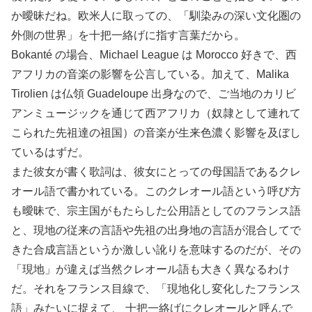
か曖昧だね。欧米人に取っての、「馴染みの深い文化圏の
外側の世界」を十把一絡げに指す言葉だから。
Bokanté の場合、Michael League は Morocco 好きで、西
アフリカの音楽の影響を公言している。加えて、Malika
Tirolien は仏領 Guadeloupe 出身なので、ご当地のカリビ
アンミュージックを通じて西アフリカ（奴隷として連れて
こられた先祖達の祖国）の音楽が生来色濃く影響を及ぼし
ているはずだ。
また彼女が書く歌詞は、彼女にとっての母国語であるクレ
オール語で書かれている。このクレオール語という呼び方
も曖昧で、宗主国がもたらした公用語としてのフランス語
と、現地の従来の言語や先祖の出身地の言語が混合してで
きた合成言語というか激しい訛りを意味するのだが、その
「現地」が違えば当然クレオール語も大きく異なるわけ
だ。それをフランス目線で、「現地化し変化したフランス
語」みたいに捉えて、 十把一絡げにクレオールと呼んで