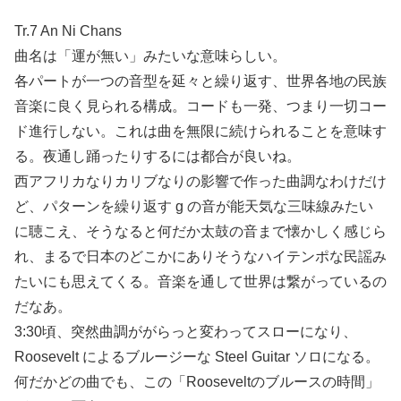
Tr.7 An Ni Chans
曲名は「運が無い」みたいな意味らしい。
各パートが一つの音型を延々と繰り返す、世界各地の民族
音楽に良く見られる構成。コードも一発、つまり一切コー
ド進行しない。これは曲を無限に続けられることを意味す
る。夜通し踊ったりするには都合が良いね。
西アフリカなりカリブなりの影響で作った曲調なわけだけ
ど、パターンを繰り返す g の音が能天気な三味線みたい
に聴こえ、そうなると何だか太鼓の音まで懐かしく感じら
れ、まるで日本のどこかにありそうなハイテンポな民謡み
たいにも思えてくる。音楽を通して世界は繋がっているの
だなあ。
3:30頃、突然曲調ががらっと変わってスローになり、
Roosevelt によるブルージーな Steel Guitar ソロになる。
何だかどの曲でも、この「Rooseveltのブルースの時間」