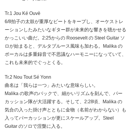
Tr.1 Jou Ké Ouvè
6/8拍子の太鼓が重厚なビートをキープし、オーケストレ
ーションしたみたいなギター群が未来的な響きを聴かせる
かっこいい曲だ。2:25からの Roosevelt の Steel Guitar ソ
ロが始まると、デルタブルース風味も加わる。Malika の
ボーカルは多重録音で不思議なハーモニーになっていて、
これも未来的でぐっとくる。
Tr.2 Nou Tout Sé Yonn
曲名は「我らは一つ」みたいな意味らしい。
Malika の歌声のバックで、細かいリズムを刻んで、パー
カッション隊が大活躍する。そして、2:28頃、Malika の
気合の入った掛け声とともに金物（名前がわからない）も
入ってパーカッションが更にスケールアップ。Steel
Guitar のソロで涅槃に入る。