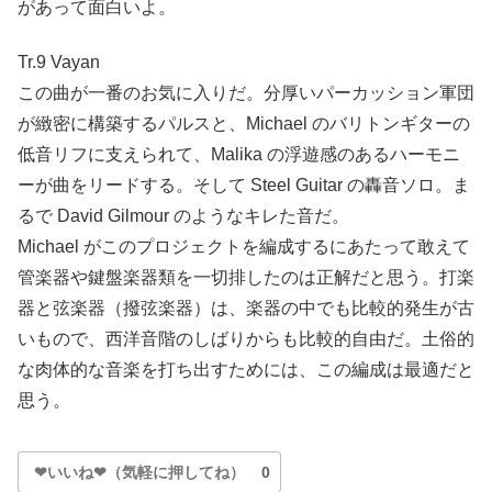
があって面白いよ。
Tr.9 Vayan
この曲が一番のお気に入りだ。分厚いパーカッション軍団
が緻密に構築するパルスと、Michael のバリトンギターの
低音リフに支えられて、Malika の浮遊感のあるハーモニ
ーが曲をリードする。そして Steel Guitar の轟音ソロ。ま
るで David Gilmour のようなキレた音だ。
Michael がこのプロジェクトを編成するにあたって敢えて
管楽器や鍵盤楽器類を一切排したのは正解だと思う。打楽
器と弦楽器（撥弦楽器）は、楽器の中でも比較的発生が古
いもので、西洋音階のしばりからも比較的自由だ。土俗的
な肉体的な音楽を打ち出すためには、この編成は最適だと
思う。
❤いいね❤（気軽に押してね）
0